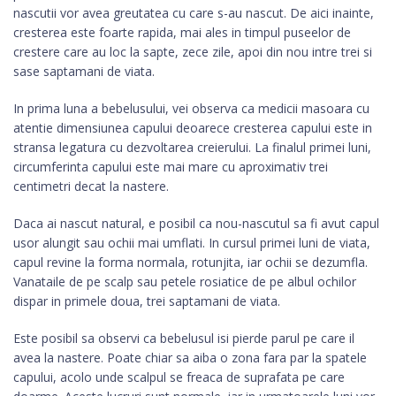
nascutii vor avea greutatea cu care s-au nascut. De aici inainte,
cresterea este foarte rapida, mai ales in timpul puseelor de
crestere care au loc la sapte, zece zile, apoi din nou intre trei si
sase saptamani de viata.
In prima luna a bebelusului, vei observa ca medicii masoara cu
atentie dimensiunea capului deoarece cresterea capului este in
stransa legatura cu dezvoltarea creierului. La finalul primei luni,
circumferinta capului este mai mare cu aproximativ trei
centimetri decat la nastere.
Daca ai nascut natural, e posibil ca nou-nascutul sa fi avut capul
usor alungit sau ochii mai umflati. In cursul primei luni de viata,
capul revine la forma normala, rotunjita, iar ochii se dezumfla.
Vanataile de pe scalp sau petele rosiatice de pe albul ochilor
dispar in primele doua, trei saptamani de viata.
Este posibil sa observi ca bebelusul isi pierde parul pe care il
avea la nastere. Poate chiar sa aiba o zona fara par la spatele
capului, acolo unde scalpul se freaca de suprafata pe care