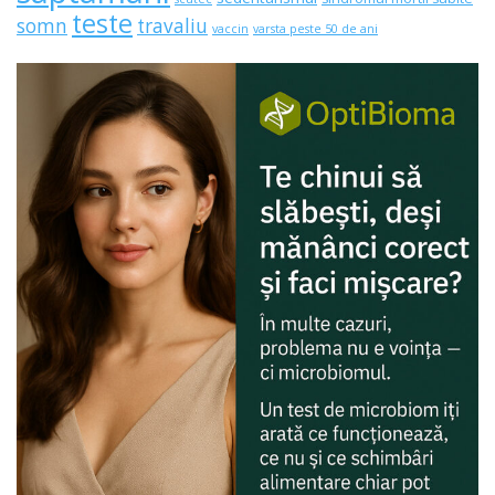
teste
somn
travaliu
vaccin
varsta peste 50 de ani