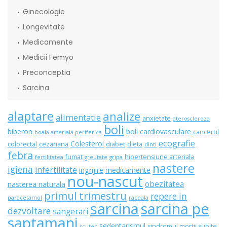
Ginecologie
Longevitate
Medicamente
Medicii Femyo
Preconceptia
Sarcina
alaptare
analize
alimentatie
anxietate
ateroscleroza
boli
biberon
boli cardiovasculare
cancerul
boala arteriala periferica
ecografie
Colesterol
colorectal
cezariana
diabet
dieta
dinti
febra
fumat
hipertensiune arteriala
fertilitatea
greutate
gripa
nastere
igiena
infertilitate
ingrijire
medicamente
nou-nascut
obezitatea
nasterea naturala
primul trimestru
repere in
paracetamol
raceala
sarcina
sarcina pe
dezvoltare
sangerari
saptamani
sedentarismul
sindromul mortii subite
scutec