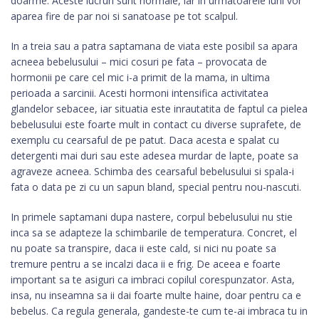
doarme. Aceste lucruri sunt normale, iar in urmatoarele luni vor
aparea fire de par noi si sanatoase pe tot scalpul.
In a treia sau a patra saptamana de viata este posibil sa apara
acneea bebelusului – mici cosuri pe fata – provocata de
hormonii pe care cel mic i-a primit de la mama, in ultima
perioada a sarcinii. Acesti hormoni intensifica activitatea
glandelor sebacee, iar situatia este inrautatita de faptul ca pielea
bebelusului este foarte mult in contact cu diverse suprafete, de
exemplu cu cearsaful de pe patut. Daca acesta e spalat cu
detergenti mai duri sau este adesea murdar de lapte, poate sa
agraveze acneea. Schimba des cearsaful bebelusului si spala-i
fata o data pe zi cu un sapun bland, special pentru nou-nascuti.
In primele saptamani dupa nastere, corpul bebelusului nu stie
inca sa se adapteze la schimbarile de temperatura. Concret, el
nu poate sa transpire, daca ii este cald, si nici nu poate sa
tremure pentru a se incalzi daca ii e frig. De aceea e foarte
important sa te asiguri ca imbraci copilul corespunzator. Asta,
insa, nu inseamna sa ii dai foarte multe haine, doar pentru ca e
bebelus. Ca regula generala, gandeste-te cum te-ai imbraca tu in